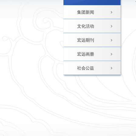
集团新闻
文化活动
宏远期刊
宏远画册
社会公益